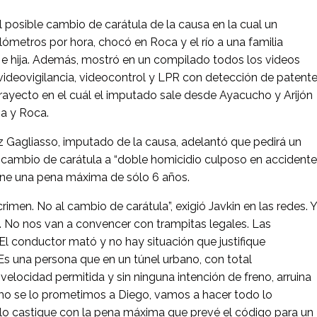
el posible cambio de carátula de la causa en la cual un
lómetros por hora, chocó en Roca y el río a una familia
e hija. Además, mostró en un compilado todos los videos
ideovigilancia, videocontrol y LPR con detección de patent
trayecto en el cuál el imputado sale desde Ayacucho y Arijón
ia y Roca.
 Gagliasso, imputado de la causa, adelantó que pedirá un
 cambio de carátula a “doble homicidio culposo en accidente
tiene una pena máxima de sólo 6 años.
rimen. No al cambio de carátula”, exigió Javkin en las redes. Y
o. No nos van a convencer con trampitas legales. Las
l conductor mató y no hay situación que justifique
Es una persona que en un túnel urbano, con total
 velocidad permitida y sin ninguna intención de freno, arruina
como se lo prometimos a Diego, vamos a hacer todo lo
a lo castigue con la pena máxima que prevé el código para un