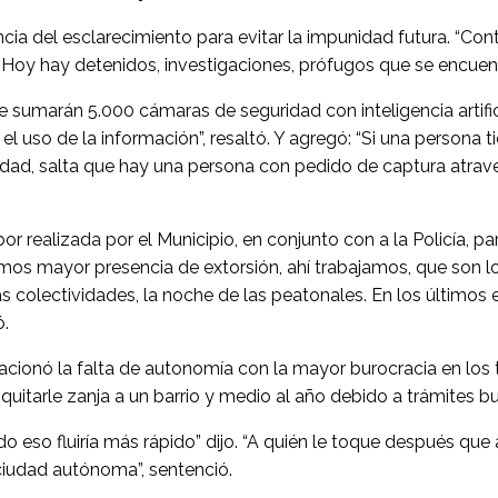
ia del esclarecimiento para evitar la impunidad futura. “Conti
. Hoy hay detenidos, investigaciones, prófugos que se encuent
 sumarán 5.000 cámaras de seguridad con inteligencia artificia
l uso de la información”, resaltó. Y agregó: “Si una persona 
ciudad, salta que hay una persona con pedido de captura atrave
or realizada por el Municipio, en conjunto con a la Policía, p
mos mayor presencia de extorsión, ahí trabajamos, que son 
e las colectividades, la noche de las peatonales. En los últim
ó.
acionó la falta de autonomía con la mayor burocracia en los tr
de quitarle zanja a un barrio y medio al año debido a trámites bu
 eso fluiría más rápido” dijo. “A quién le toque después que a
ciudad autónoma”, sentenció.