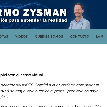
OTAS
VIDEOS
QUIÉNES SOMOS
CONTACTO
LA 8
pletaron el censo virtual
irector del INDEC. Solicitó a la ciudadanía completar el
n al 18 de mayo, que culmina el plazo, "para que no haya
gina
".
Lavagna destacó el avance del censo virtual en el país. "Y
a