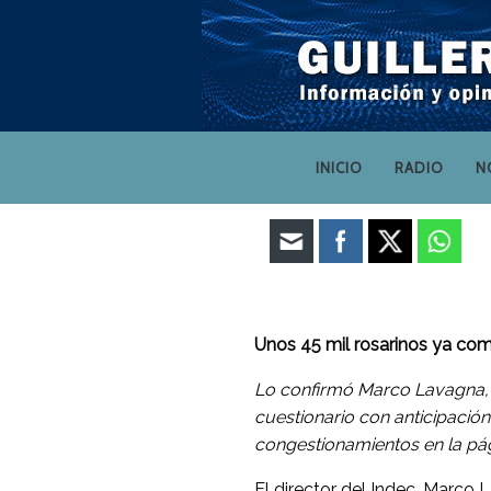
INICIO
RADIO
N
Unos 45 mil rosarinos ya com
Lo confirmó Marco Lavagna, d
cuestionario con anticipació
congestionamientos en la pá
El director del Indec, Marco 