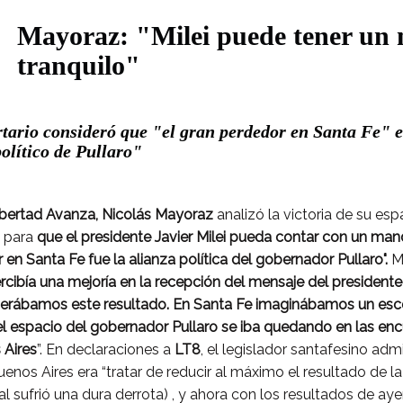
Mayoraz: "Milei puede tener un
tranquilo"
rtario consideró que "el gran perdedor en Santa Fe" en
olítico de Pullaro"
Libertad Avanza, Nicolás Mayoraz
analizó la victoria de su esp
ó para
que el presidente Javier Milei pueda contar con un man
 en Santa Fe fue la alianza política del gobernador Pullaro".
M
cibía una mejoría en la recepción del mensaje del presidente
erábamos este resultado. En Santa Fe imaginábamos un escen
 espacio del gobernador Pullaro se iba quedando en las enc
 Aires
”. En declaraciones a
LT8
, el legislador santafesino ad
uenos Aires era “tratar de reducir al máximo el resultado de l
al sufrió una dura derrota) , y ahora con los resultados de ay