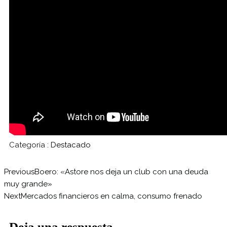
Categoría :
Destacado
Previous
Boero: «Astore nos deja un club con una deuda
muy grande»
Next
Mercados financieros en calma, consumo frenado
Deja una respuesta