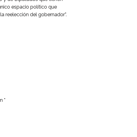
nico espacio político que
la reelección del gobernador”.
on
*