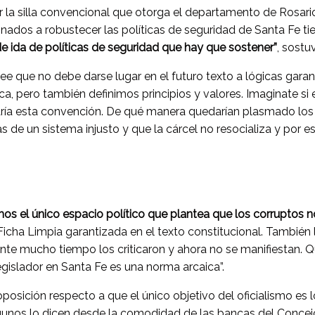
 la silla convencional que otorga el departamento de Rosari
nados a robustecer las políticas de seguridad de Santa Fe ti
e ida de políticas de seguridad que hay que sostener”
, sostu
ree que no debe darse lugar en el futuro texto a lógicas gara
, pero también definimos principios y valores. Imaginate si 
ría esta convención. De qué manera quedarían plasmado los 
de un sistema injusto y que la cárcel no resocializa y por eso
os el único espacio político que plantea que los corruptos 
icha Limpia garantizada en el texto constitucional. También l
nte mucho tiempo los criticaron y ahora no se manifiestan. 
legislador en Santa Fe es una norma arcaica”.
oposición respecto a que el único objetivo del oficialismo es l
gunos lo dicen desde la comodidad de las bancas del Concej