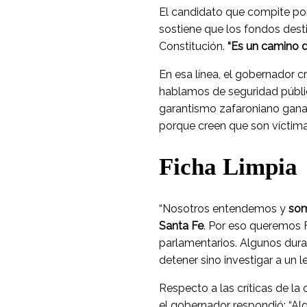
El candidato que compite por
sostiene que los fondos desti
Constitución.
“Es un camino d
En esa línea, el gobernador c
hablamos de seguridad pública
garantismo zafaroniano gana
porque creen que son víctimas 
Ficha Limpia
“Nosotros entendemos y
som
Santa Fe
. Por eso queremos F
parlamentarios. Algunos dura
detener sino investigar a un 
Respecto a las críticas de la 
el gobernador respondió: “Al