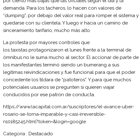
por ciento más bajas que las oficiales según el día y la
demanda. Para los tacheros, lo hacen con valores de
“dumping”, por debajo del valor real para romper el sistema y
quedarse con su clientela. Y luego ir hacia un camino de
sinceramiento tarifario, mucho más alto.
La protesta por mayores controles que
los
taxistas
protagonizaron el lunes frente a la terminal de
ómnibus no le suma mucho al sector. El accionar de parte de
los manifestantes terminó siendo un bumerang a sus
legítimas reivindicaciones y fue funcional para que el poder
concedente los tildara de “patoteros”. Y para que muchos
potenciales usuarios se pregunten si quieren viajar
conducidos por ese patrón de conducta.
https://www.lacapital.com.ar/suscriptores/el-avance-uber-
rosario-se-torna-imparable-y-casi-irreversible-
n10185245.html?token=&login=google
Categoría :
Destacado