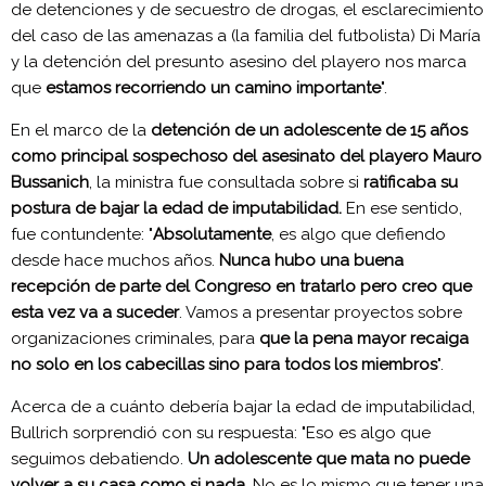
de detenciones y de secuestro de drogas, el esclarecimiento
del caso de las amenazas a (la familia del futbolista) Di María
y la detención del presunto asesino del playero nos marca
que
estamos recorriendo un camino importante
".
En el marco de la
detención de un adolescente de 15 años
como principal sospechoso del asesinato del playero Mauro
Bussanich
, la ministra fue consultada sobre si
ratificaba su
postura de bajar la edad de imputabilidad.
En ese sentido,
fue contundente: "
Absolutamente
, es algo que defiendo
desde hace muchos años.
Nunca hubo una buena
recepción de parte del Congreso en tratarlo pero creo que
esta vez va a suceder
. Vamos a presentar proyectos sobre
organizaciones criminales, para
que la pena mayor recaiga
no solo en los cabecillas sino para todos los miembros
".
Acerca de a cuánto debería bajar la edad de imputabilidad,
Bullrich sorprendió con su respuesta: "Eso es algo que
seguimos debatiendo.
Un adolescente que mata no puede
volver a su casa como si nada
. No es lo mismo que tener una