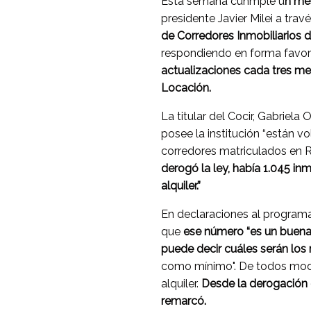
Esta semana cunmple u
n mes
presidente Javier Milei a tra
de Corredores Inmobiliarios d
respondiendo en forma favor
actualizaciones cada tres m
Locación.
La titular del Cocir, Gabriela
posee la institución “están v
corredores matriculados en R
derogó la ley, había 1.045 i
alquiler.”
En declaraciones al program
que
ese número “es un buena 
puede decir cuáles serán los r
como mínimo". De todos modos
alquiler.
Desde la derogación d
remarcó.