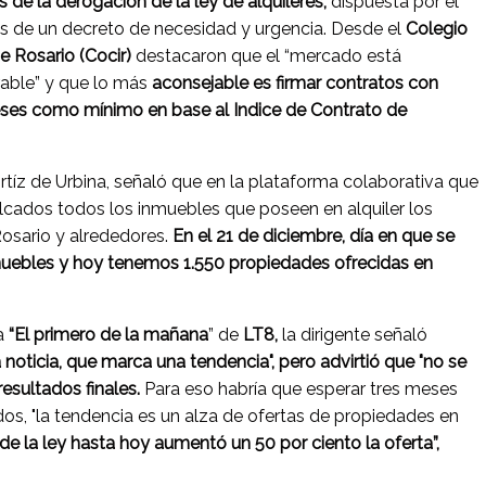
 de la derogación de la ley de alquileres,
dispuesta por el
vés de un decreto de necesidad y urgencia. Desde el
Colegio
e Rosario (Cocir)
destacaron que el “mercado está
able” y que lo más
aconsejable es firmar contratos con
eses como mínimo en base al Indice de Contrato de
 Ortíz de Urbina, señaló que en la plataforma colaborativa que
olcados todos los inmuebles que poseen en alquiler los
osario y alrededores.
En el 21 de diciembre, día en que se
nmuebles y hoy tenemos 1.550 propiedades ofrecidas en
a
“El primero de la mañana
” de
LT8,
la dirigente señaló
noticia, que marca una tendencia", pero advirtió que "no se
esultados finales.
Para eso habría que esperar tres meses
, "la tendencia es un alza de ofertas de propiedades en
e la ley hasta hoy aumentó un 50 por ciento la oferta”,