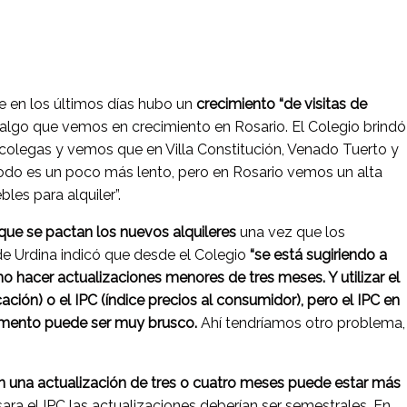
ue en los últimos días hubo un
crecimiento “de visitas de
 algo que vemos en crecimiento en Rosario. El Colegio brindó
colegas y vemos que en Villa Constitución, Venado Tuerto y
odo es un poco más lento, pero en Rosario vemos un alta
bles para alquiler”.
que se pactan los nuevos alquileres
una vez que los
de Urdina indicó que desde el Colegio
“se está sugiriendo a
o hacer actualizaciones menores de tres meses. Y utilizar el
ación) o el IPC (índice precios al consumidor), pero el IPC en
umento puede ser muy brusco.
Ahí tendríamos otro problema,
n una actualización de tres o cuatro meses puede estar más
sara el IPC las actualizaciones deberían ser semestrales. En