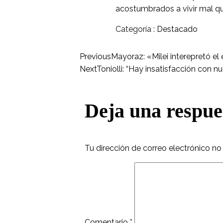
acostumbrados a vivir mal qu
Categoría :
Destacado
Previous
Mayoraz: «Milei interepretó el 
Next
Toniolli: “Hay insatisfacción con n
Deja una respue
Tu dirección de correo electrónico no
Comentario
*