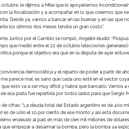
de octubre, le dijimos a Milei que lo apoyaríamos incondicio
n la fiscalización y a acompañar en lo que creemos que ser
tía. Desde ya, vamos a bancar en las buenas y en las que no l
ante los últimos dos meses tendrá un gran costo”.
ente Juntos por el Cambio se rompió, Angelini eludió: “Pospus
iempo que medió entre el 22 de octubre (elecciones generales)
tica porque el objetivo era que en la disputa de ayer estuvi
convivencia democrática y el reparto de poder a partir de aho
me parece mal; es sano que cada uno esté en el sector cuya
 que esto va a ser muy difícil y habrá que bancarlo. Vamos a e
de esa plata fue repartida por todos lados para que Sergio Ma
ó de cifras: “La deuda total del Estado argentino es de 400 mi
i es de sólo el 10 por ciento de ese monto y así está docume
ierno endeudó al país en más de cien mil millones de dólares
a que empezar a desarmar la bomba, pero la bomba ya explo