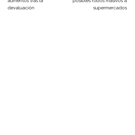
aumentos tras la
posibles robos masivos a
devaluación
supermercados