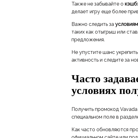
Также не забывайте о
кэшб
делает игру еще более при
Важно следить за
условиям
таких как отыгрыш или став
предложения.
Не упустите шанс укрепить
активность и следите за но
Часто задава
условиях по
Получить промокод Vavada 
специальном поле в разделе
Как часто обновляются пр
официальном сайте или под