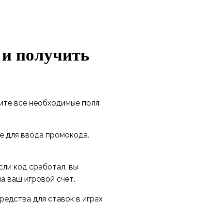
 и получить
ните все необходимые поля:
ле для ввода промокода.
сли код сработал, вы
а ваш игровой счет.
редства для ставок в играх