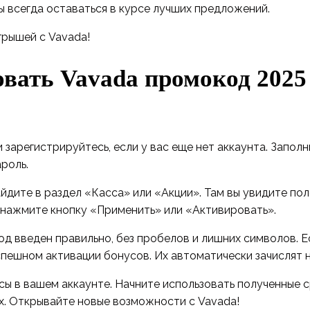
 всегда оставаться в курсе лучших предложений.
грышей с Vavada!
вать Vavada промокод 2025
 зарегистрируйтесь, если у вас еще нет аккаунта. Запол
ароль.
айдите в раздел «Касса» или «Акции». Там вы увидите по
 нажмите кнопку «Применить» или «Активировать».
од введен правильно, без пробелов и лишних символов. Е
пешном активации бонусов. Их автоматически зачислят н
ы в вашем аккаунте. Начните использовать полученные с
х. Открывайте новые возможности с Vavada!