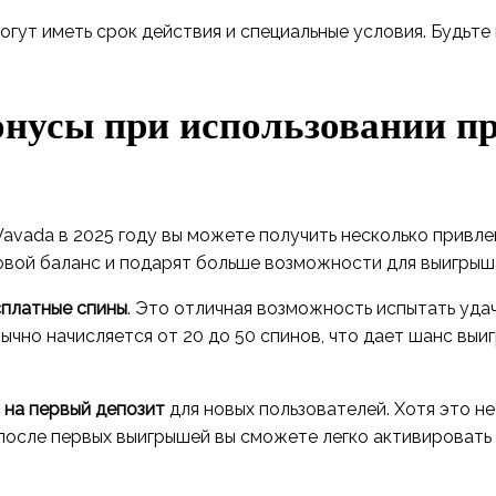
огут иметь срок действия и специальные условия. Будьт
нусы при использовании пр
avada в 2025 году вы можете получить несколько привле
овой баланс и подарят больше возможности для выигрыш
платные спины
. Это отличная возможность испытать уда
ычно начисляется от 20 до 50 спинов, что дает шанс выи
 на первый депозит
для новых пользователей. Хотя это н
после первых выигрышей вы сможете легко активировать 