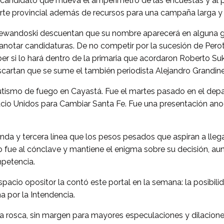
 candidato que mueva el amperímetro de las encuestas y al pe
rte provincial además de recursos para una campaña larga y
 Lewandoski descuentan que su nombre aparecerá en alguna g
notar candidaturas. De no competir por la sucesión de Perotti
ber si lo hará dentro de la primaria que acordaron Roberto 
artan que se sume el también periodista Alejandro Grandinet
bautismo de fuego en Cayastá. Fue el martes pasado en el de
io Unidos para Cambiar Santa Fe. Fue una presentación anodin
da y tercera línea que los pesos pesados que aspiran a llega
o fue al cónclave y mantiene el enigma sobre su decisión, a
mpetencia.
pacio opositor la contó este portal en la semana: la posibil
a por la Intendencia.
 rosca, sin margen para mayores especulaciones y dilaciones