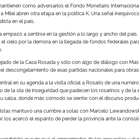
se mantienen como adversarios el Fondo Monetario Internacional
a Milei abren otra etapa en la política K. Una señal inequívoca 
ista en el país.
ra empezó a sentirse en la gestión a lo largo y ancho del país
 el cielo por la demora en la llegada de fondos federales par
.
ejado de la Casa Rosada y sólo con algo de diálogo con Mass
 el descongelamiento de esas partidas nacionales para obras 
entral en su agenda a la visita oficial a Rosario de una numer
 de la ola de inseguridad que padecen los rosarinos y de la e
u salsa, donde más cómodo se siente: con el discurso produ
listas mantuvo una cumbre a solas con Marcelo Lewandowski. A
r, los acercó el espanto de perder la provincia ante la consol