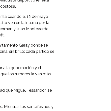
riodista deportivo le falta
 costosa.
rilla cuando el 12 de mayo
 lo ven en la interna por la
Sukerman y Juan Monteverde.
ti.
partamento Garay donde se
a, sin brillo: cada partido se
r a la gobernación y el
unque los rumores la van más
idad que Miguel Tessandori se
. Mientras los santafesinos y