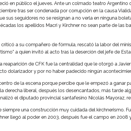
areció en público el jueves. Ante un colmado teatro Argentino 
diciembre tras ser condenada por corrupción en la causa Viali
e sus seguidores no se resignan a no verla en ninguna boleta
écadas los apellidos Macri y Kirchner no sean parte de las bat
o criticó a su compañero de fórmula, rescató la labor del min
ismo” a quien invitó al acto tras la deserción del jefe de Est
reaparición de CFK fue la centralidad que le otorgó a Javier 
cto dolarizador y por no haber padecido ningún acontecimient
el centro de la escena porque percibe que le empezó a ganar p
 la derecha liberal, después los desencantados, más tarde al
nalizó el diputado provincial santafesino Nicolás Mayoraz, ref
ue siempre una construcción muy cuidada del kirchnerismo. F
chner llegó al poder en 2003, después fue el campo en 2008