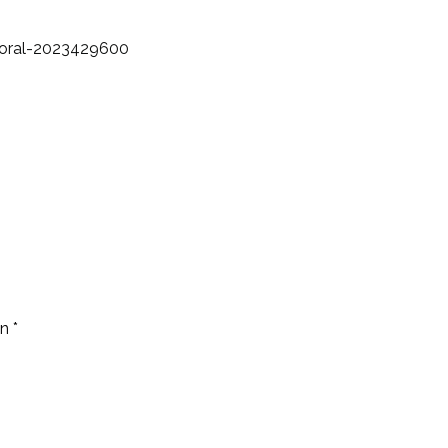
ctoral-2023429600
on
*