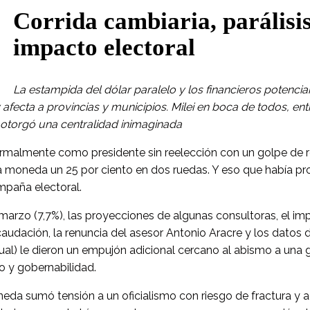
Corrida cambiaria, parálisi
impacto electoral
La estampida del dólar paralelo y los financieros potencian
y afecta a provincias y municipios. Milei en boca de todos, en
e otorgó una centralidad inimaginada
malmente como presidente sin reelección con un golpe de re
a moneda un 25 por ciento en dos ruedas. Y eso que había pr
ampaña electoral.
e marzo (7,7%), las proyecciones de algunas consultoras, el im
audación, la renuncia del asesor Antonio Aracre y los datos 
ual) le dieron un empujón adicional cercano al abismo a una 
to y gobernabilidad.
neda sumó tensión a un oficialismo con riesgo de fractura y 