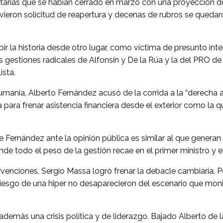
itarias que se habían cerrado en marzo con una proyección de
eron solicitud de reapertura y decenas de rubros se quedaron
ir la historia desde otro lugar, como víctima de presunto in
gestiones radicales de Alfonsín y De la Rúa y la del PRO de 
ista.
Rumania, Alberto Fernández acusó de la corrida a la “derecha
para frenar asistencia financiera desde el exterior como la 
 Fernández ante la opinión pública es similar al que generan
de todo el peso de la gestión recae en el primer ministro y e
enciones, Sergio Massa logró frenar la debacle cambiaria. Pe
 riesgo de una hiper no desaparecieron del escenario que monit
además una crisis política y de liderazgo. Bajado Alberto de 