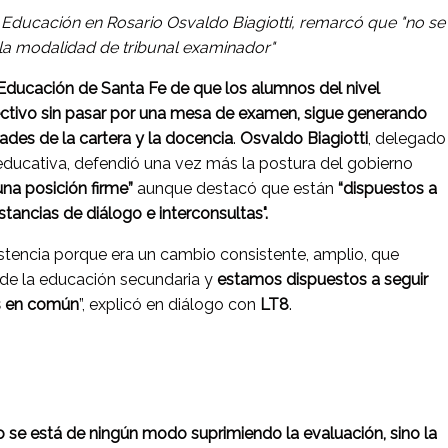
e Educación en Rosario Osvaldo Biagiotti, remarcó que "no se
 la modalidad de tribunal examinador"
e Educación de Santa Fe de que los alumnos del nivel
ectivo sin pasar por una mesa de examen, sigue generando
dades de la cartera y la docencia
.
Osvaldo Biagiotti
, delegado
 educativa, defendió una vez más la postura del gobierno
una posición firme”
aunque destacó que están
“dispuestos a
nstancias de diálogo e interconsultas".
istencia porque era un cambio consistente, amplio, que
de la educación secundaria y
estamos dispuestos a seguir
s en común
”, explicó en diálogo con
LT8
.
o se está de ningún modo suprimiendo la evaluación, sino la