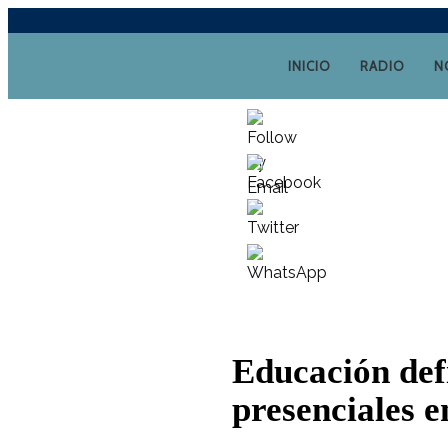
INICIO
RADIO
N
Educación defi
presenciales e