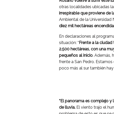
Rosario vuelve a sufrir este lu
otras localidades ubicadas la
irrespirable que proviene de
Ambiental de la Universidad 
diez mil hectáreas encendidas
En declaraciones al program
situación: “
Frente a la ciudad
2.500 hectáreas, con una mu
pequeños al inicio
. Además, h
frente a San Pedro. Estamos
poco más al sur también hay
“El panorama es complejo y l
de lluvia.
El viento trajo el h
problema de esto es que se p