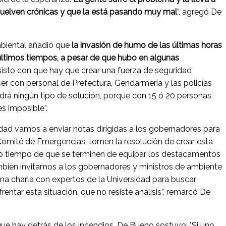
uelven crónicas y que la está pasando muy mal
”, agregó De
mbiental añadió que
la invasión de humo de las últimas horas
 últimos tiempos, a pesar de que hubo en algunas
nsisto con que hay que crear una fuerza de seguridad
er con personal de Prefectura, Gendarmería y las policías
ndrá ningún tipo de solución, porque con 15 ó 20 personas
es imposible”.
idad vamos a enviar notas dirigidas a los gobernadores para
 Comité de Emergencias, tomen la resolución de crear esta
mo tiempo de que se terminen de equipar los destacamentos
También invitamos a los gobernadores y ministros de ambiente
una charla con expertos de la Universidad para buscar
entar esta situación, que no resiste análisis”, remarcó De
ue hay detrás de los incendios, De Bueno sostuvo: "Si uno