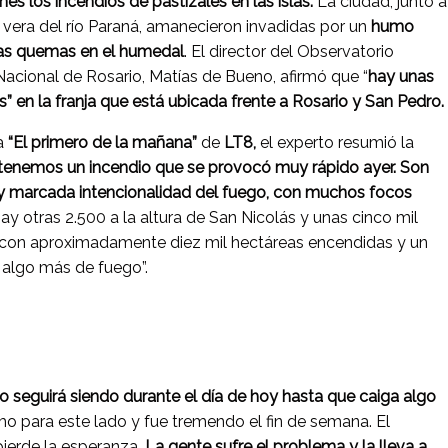
nes los incendios de pastizales en las islas.
La ciudad, junto a
 vera del río Paraná, amanecieron invadidas por un
humo
 las quemas en el humedal
. El director del Observatorio
Nacional de Rosario, Matías de Bueno, afirmó que “
hay unas
” en la franja que está ubicada frente a Rosario y San Pedro.
a
“El primero de la mañana”
de
LT8,
el experto resumió la
 tenemos un incendio que se provocó muy rápido ayer. Son
y marcada intencionalidad del fuego, con muchos focos
ay otras 2.500 a la altura de San Nicolás y unas cinco mil
 con aproximadamente diez mil hectáreas encendidas y un
 algo más de fuego”.
o seguirá siendo durante el día de hoy hasta que caiga algo
umo para este lado y fue tremendo el fin de semana. El
ierde la esperanza.
La gente sufre el problema y la lleva a