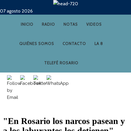
07 agosto 2026
INICIO
RADIO
NOTAS
VIDEOS
QUIÉNES SOMOS
CONTACTO
LA 8
TELEFÉ ROSARIO
"En Rosario los narcos pasean y
a los laburantes los detienen"