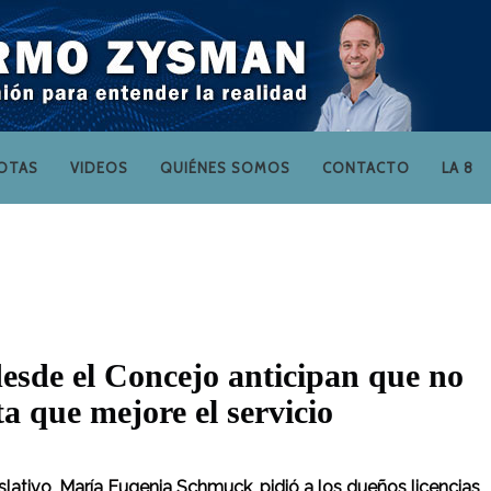
OTAS
VIDEOS
QUIÉNES SOMOS
CONTACTO
LA 8
 desde el Concejo anticipan que no
a que mejore el servicio
slativo, María Eugenia Schmuck, pidió a los dueños licencias