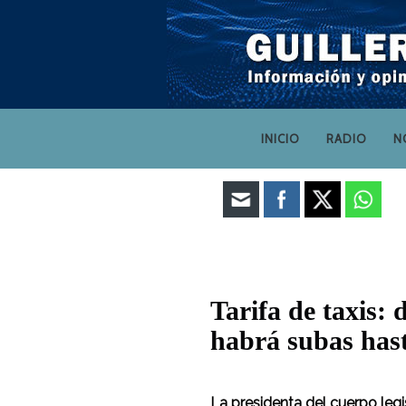
INICIO
RADIO
N
Tarifa de taxis:
habrá subas hast
La presidenta del cuerpo legi