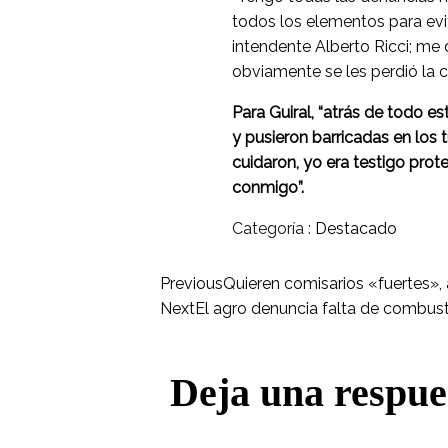
todos los elementos para evita
intendente Alberto Ricci; me 
obviamente se les perdió la c
Para Guiral, “atrás de todo es
y pusieron barricadas en los 
cuidaron, yo era testigo prot
conmigo”.
Categoría :
Destacado
Previous
Quieren comisarios «fuertes», al
Next
El agro denuncia falta de combus
Deja una respue