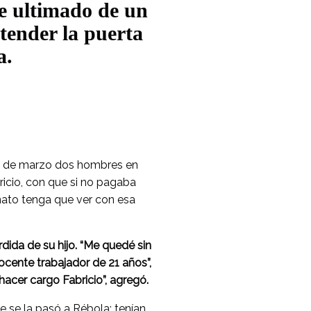
ue ultimado de un
tender la puerta
a.
l 8 de marzo dos hombres en
icio, con que si no pagaba
nato tenga que ver con esa
dida de su hijo. “Me quedé sin
ocente trabajador de 21 años”,
hacer cargo Fabricio”, agregó.
e se la pasó a Rébola; tenían