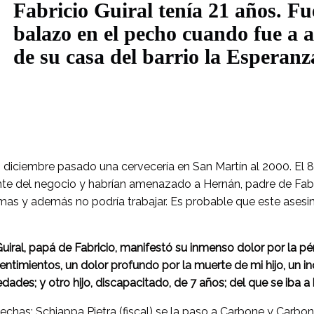
Fabricio Guiral tenía 21 años. F
balazo en el pecho cuando fue a a
de su casa del barrio la Esperanz
 en diciembre pasado una cervecería en San Martín al 2000. E
nte del negocio y habrían amenazado a Hernán, padre de Fabr
mas y además no podría trabajar. Es probable que este asesi
iral, papá de Fabricio, manifestó su inmenso dolor por la pér
entimientos, un dolor profundo por la muerte de mi hijo, un in
dades; y otro hijo, discapacitado, de 7 años; del que se iba a 
chas; Schiappa Pietra (fiscal) se la paso a Carbone y Carbon