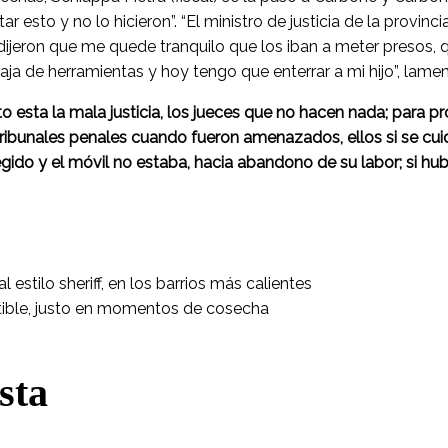
r esto y no lo hicieron”. “El ministro de justicia de la provinc
dijeron que me quede tranquilo que los iban a meter presos, q
aja de herramientas y hoy tengo que enterrar a mi hijo”, lame
to esta la mala justicia, los jueces que no hacen nada; para p
tribunales penales cuando fueron amenazados, ellos si se cuid
egido y el móvil no estaba, hacia abandono de su labor; si hub
 estilo sheriff, en los barrios más calientes
tible, justo en momentos de cosecha
sta